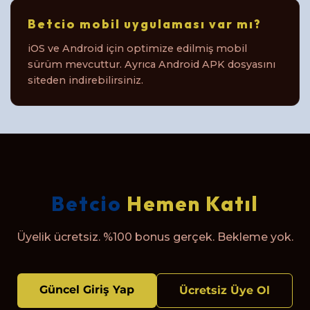
Betcio mobil uygulaması var mı?
iOS ve Android için optimize edilmiş mobil
sürüm mevcuttur. Ayrıca Android APK dosyasını
siteden indirebilirsiniz.
Betcio
Hemen Katıl
Üyelik ücretsiz. %100 bonus gerçek. Bekleme yok.
Güncel Giriş Yap
Ücretsiz Üye Ol