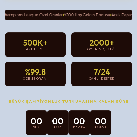
Champions League Özel Oranlar
%100 Hoş Geldin Bonusu
Anlık Papara Ç
500K+
2000+
AKTIF ÜYE
OYUN SEÇENEĞI
%99.8
7/24
ÖDEME ORANI
CANLI DESTEK
BÜYÜK ŞAMPIYONLUK TURNUVASINA KALAN SÜRE
00
00
00
00
GÜN
SAAT
DAKİKA
SANİYE