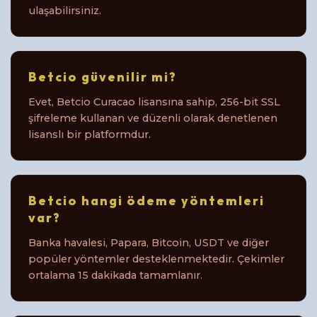
ulaşabilirsiniz.
Betcio güvenilir mi?
Evet, Betcio Curacao lisansına sahip, 256-bit SSL
şifreleme kullanan ve düzenli olarak denetlenen
lisanslı bir platformdur.
Betcio hangi ödeme yöntemleri
var?
Banka havalesi, Papara, Bitcoin, USDT ve diğer
popüler yöntemler desteklenmektedir. Çekimler
ortalama 15 dakikada tamamlanır.