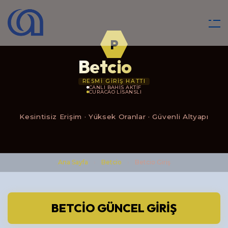
P
Betcio
RESMI GIRIŞ HATTI
CANLI BAHIS AKTIF
CURACAO LISANSLI
Kesintisiz Erişim · Yüksek Oranlar · Güvenli Altyapı
Ana Sayfa
›
Betcio
›
Betcio Giriş
BETCIO GÜNCEL GIRIŞ