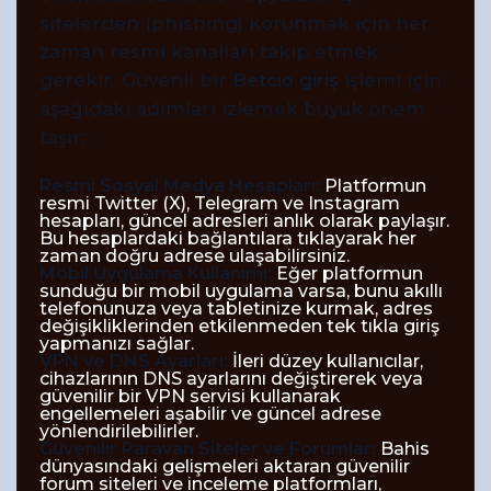
sitelerden (phishing) korunmak için her
zaman resmi kanalları takip etmek
gerekir. Güvenli bir
Betcio giriş
işlemi için
aşağıdaki adımları izlemek büyük önem
taşır:
Resmi Sosyal Medya Hesapları:
Platformun
resmi Twitter (X), Telegram ve Instagram
hesapları, güncel adresleri anlık olarak paylaşır.
Bu hesaplardaki bağlantılara tıklayarak her
zaman doğru adrese ulaşabilirsiniz.
Mobil Uygulama Kullanımı:
Eğer platformun
sunduğu bir mobil uygulama varsa, bunu akıllı
telefonunuza veya tabletinize kurmak, adres
değişikliklerinden etkilenmeden tek tıkla giriş
yapmanızı sağlar.
VPN ve DNS Ayarları:
İleri düzey kullanıcılar,
cihazlarının DNS ayarlarını değiştirerek veya
güvenilir bir VPN servisi kullanarak
engellemeleri aşabilir ve güncel adrese
yönlendirilebilirler.
Güvenilir Paravan Siteler ve Forumlar:
Bahis
dünyasındaki gelişmeleri aktaran güvenilir
forum siteleri ve inceleme platformları,