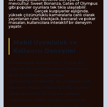
mevcuttur. Sweet Bonanza, Gates of Olympus
gibi popüler oyunlara tek tıkla ulaşılabilir.
Canlı Casino:
Gerçek kurpiyerler eşliğinde,
yüksek çözünürlüklü kameralarla canlı olarak
yayınlanan rulet, blackjack, baccarat ve poker
masaları, kullanıcılara interaktif bir deneyim
yaşatır.
Mobil Uyumluluk ve
Kullanıcı Deneyimi
Günümüzde kullanıcıların büyük bir
çoğunluğu bahis ve casino işlemlerini
akıllı telefonları üzerinden
gerçekleştirmektedir. Bu nedenle web
sitesinin mobil cihazlarla %100 uyumlu
çalışması kritik bir öneme sahiptir.
Platformun mobil arayüzü, masaüstü
versiyonundaki tüm özellikleri eksiksiz