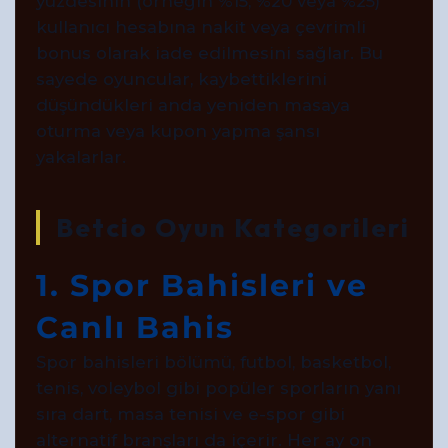
yüzdesinin (örneğin %15, %20 veya %25)
kullanıcı hesabına nakit veya çevrimli
bonus olarak iade edilmesini sağlar. Bu
sayede oyuncular, kaybettiklerini
düşündükleri anda yeniden masaya
oturma veya kupon yapma şansı
yakalarlar.
Betcio Oyun Kategorileri
1. Spor Bahisleri ve
Canlı Bahis
Spor bahisleri bölümü, futbol, basketbol,
tenis, voleybol gibi popüler sporların yanı
sıra dart, masa tenisi ve e-spor gibi
alternatif branşları da içerir. Her ay on