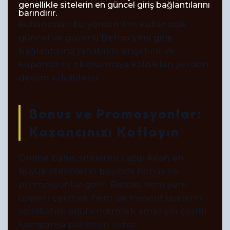
genellikle sitelerin en güncel giriş bağlantılarını
barındırır.
Kullanıcılar, bu yöntemleri kullanarak
güncel ve güvenli
Betcio yeni giriş
bağlantısına rahatlıkla erişebilir ve
kuponlarını oluşturmaya kaldıkları yerden
devam edebilirler.
Bonus ve Promosyonlar:
Kazancınızı Katlayın
Online bahis sitelerini cazip kılan en
büyük etkenlerin başında bonus ve
promosyonlar gelir. Betcio, hem yeni
üyeleri çekmek hem de mevcut üyelerin
sadakatini ödüllendirmek amacıyla çeşitli
kampanya paketleri sunar.