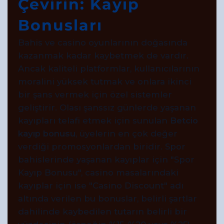
Çevirin: Kayıp
Bonusları
Bahis ve casino oyunlarının doğasında
kazanmak kadar kaybetmek de vardır.
Ancak kaliteli platformlar, kullanıcılarının
moralini yüksek tutmak ve onlara ikinci
bir şans vermek için özel sistemler
geliştirir. Olası şanssız günlerde yaşanan
kayıpları telafi etmek için sunulan
Betcio
kayıp bonusu
, üyelerin en çok değer
verdiği promosyonlardan biridir. Spor
bahislerinde yaşanan kayıplar için "Spor
Kayıp Bonusu", casino masalarındaki
kayıplar için ise "Casino Discount" adı
altında verilen bu bonuslar, belirli şartlar
dahilinde kaybedilen tutarın belirli bir