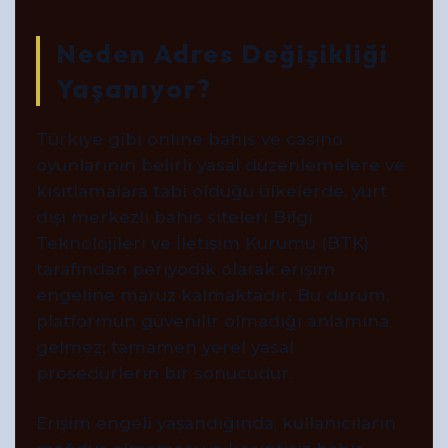
Neden Adres Değişikliği
Yaşanıyor?
Türkiye gibi online bahis ve casino
oyunlarının belirli yasal düzenlemelere ve
kısıtlamalara tabi olduğu ülkelerde, yurt
dışı merkezli bahis siteleri Bilgi
Teknolojileri ve İletişim Kurumu (BTK)
tarafından periyodik olarak erişim
engeline maruz kalmaktadır. Bu durum,
platformun güvenilir olmadığı anlamına
gelmez; tamamen yerel yasal
prosedürlerin bir sonucudur.
Erişim engeli yaşandığında, kullanıcıların