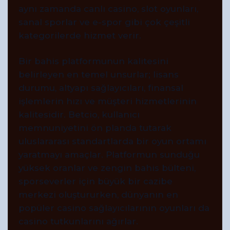
aynı zamanda canlı casino, slot oyunları,
sanal sporlar ve e-spor gibi çok çeşitli
kategorilerde hizmet verir.
Bir bahis platformunun kalitesini
belirleyen en temel unsurlar; lisans
durumu, altyapı sağlayıcıları, finansal
işlemlerin hızı ve müşteri hizmetlerinin
kalitesidir. Betcio, kullanıcı
memnuniyetini ön planda tutarak
uluslararası standartlarda bir oyun ortamı
yaratmayı amaçlar. Platformun sunduğu
yüksek oranlar ve zengin bahis bülteni,
sporseverler için büyük bir cazibe
merkezi oluştururken, dünyanın en
popüler casino sağlayıcılarının oyunları da
casino tutkunlarını ağırlar.