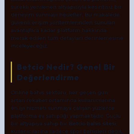
sürekli yenilenen altyapısıyla kesintisiz bir
deneyim sunmayı hedefler. Bu makalede,
güvenli erişim yöntemlerinden sunulan
avantajlara kadar platform hakkında
merak edilen tüm detayları derinlemesine
inceleyeceğiz.
Betcio Nedir? Genel Bir
Değerlendirme
Online bahis sektörü, her geçen gün
artan rekabet ortamında kullanıcılarına
en iyi hizmeti sunmaya çalışan yüzlerce
platforma ev sahipliği yapmaktadır. Güçlü
bir altyapıya sahip bir
Betcio bahis sitesi
,
kullanıcılarına sadece spor bahisleri değil,