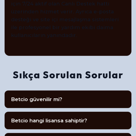
için 7/24 aktif olan Canlı Destek hattı
üzerinden hizmet verir. Ayrıca e-posta
desteği ve site içi mesajlaşma sistemleri
ile profesyonel bir yardım ekibi daima
kullanıcıların yanındadır.
Sıkça Sorulan Sorular
Betcio güvenilir mi?
Evet, Betcio uluslararası Curaçao eGaming
lisansına sahip, güçlü SSL şifreleme kullanan ve
milyonlarca kullanıcıya kesintisiz hizmet veren
Betcio hangi lisansa sahiptir?
Betcio, Curaçao eGaming otoritesi tarafından
güvenilir bir bahis platformudur. Platform,
verilen uluslararası çevrimiçi bahis lisansı ile
bağımsız denetim kuruluşları tarafından