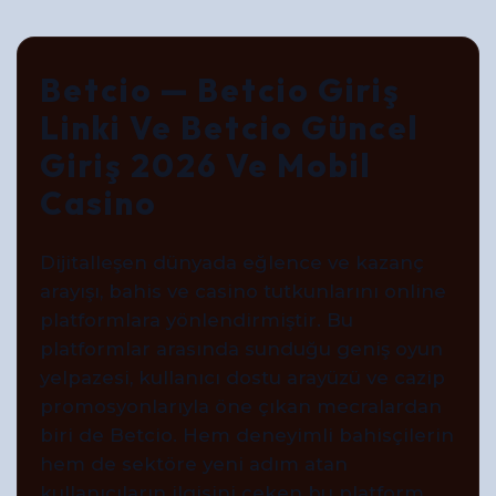
Betcio — Betcio Giriş
Linki Ve Betcio Güncel
Giriş 2026 Ve Mobil
Casino
Dijitalleşen dünyada eğlence ve kazanç
arayışı, bahis ve casino tutkunlarını online
platformlara yönlendirmiştir. Bu
platformlar arasında sunduğu geniş oyun
yelpazesi, kullanıcı dostu arayüzü ve cazip
promosyonlarıyla öne çıkan mecralardan
biri de Betcio. Hem deneyimli bahisçilerin
hem de sektöre yeni adım atan
kullanıcıların ilgisini çeken bu platform,