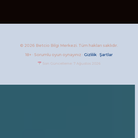
© 2026 Betcio Bilgi Merkezi. Tüm hakları saklıdır.
18+ · Sorumlu oyun oynayınız ·
Gizlilik
·
Şartlar
Son Güncelleme:
7 Ağustos 2026