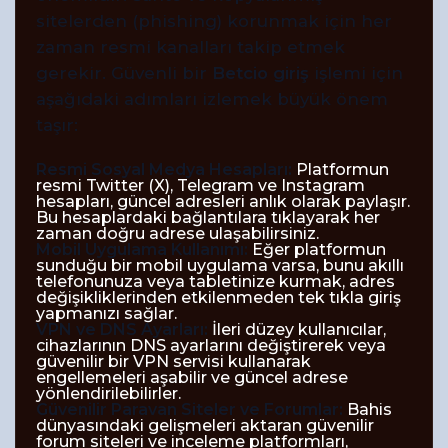
sitelerden (phishing) korunmak için her
zaman resmi kanalları takip etmek
gerekir. Güvenli bir
Betcio giriş
işlemi için
aşağıdaki adımları izlemek büyük önem
taşır:
Resmi Sosyal Medya Hesapları:
Platformun
resmi Twitter (X), Telegram ve Instagram
hesapları, güncel adresleri anlık olarak paylaşır.
Bu hesaplardaki bağlantılara tıklayarak her
zaman doğru adrese ulaşabilirsiniz.
Mobil Uygulama Kullanımı:
Eğer platformun
sunduğu bir mobil uygulama varsa, bunu akıllı
telefonunuza veya tabletinize kurmak, adres
değişikliklerinden etkilenmeden tek tıkla giriş
yapmanızı sağlar.
VPN ve DNS Ayarları:
İleri düzey kullanıcılar,
cihazlarının DNS ayarlarını değiştirerek veya
güvenilir bir VPN servisi kullanarak
engellemeleri aşabilir ve güncel adrese
yönlendirilebilirler.
Güvenilir Paravan Siteler ve Forumlar:
Bahis
dünyasındaki gelişmeleri aktaran güvenilir
forum siteleri ve inceleme platformları,