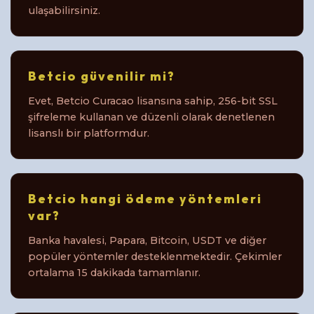
ulaşabilirsiniz.
Betcio güvenilir mi?
Evet, Betcio Curacao lisansına sahip, 256-bit SSL
şifreleme kullanan ve düzenli olarak denetlenen
lisanslı bir platformdur.
Betcio hangi ödeme yöntemleri
var?
Banka havalesi, Papara, Bitcoin, USDT ve diğer
popüler yöntemler desteklenmektedir. Çekimler
ortalama 15 dakikada tamamlanır.