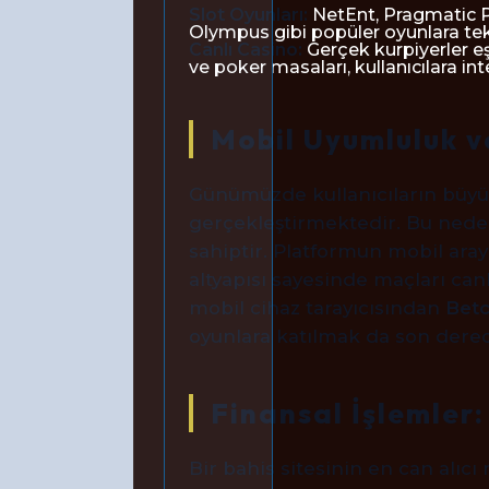
Slot Oyunları:
NetEnt, Pragmatic Pl
Olympus gibi popüler oyunlara tek tı
Canlı Casino:
Gerçek kurpiyerler eş
ve poker masaları, kullanıcılara int
Mobil Uyumluluk v
Günümüzde kullanıcıların büyük 
gerçekleştirmektedir. Bu neden
sahiptir. Platformun mobil aray
altyapısı sayesinde maçları c
mobil cihaz tarayıcısından
Betc
oyunlara katılmak da son derec
Finansal İşlemler:
Bir bahis sitesinin en can alıcı 