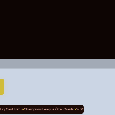
Canlı Bahis
Champions League Özel Oranlar
%100 Hoş Geldin Bonusu
Anl