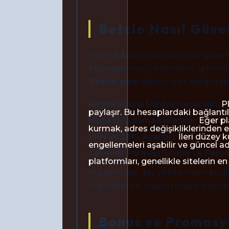
Betcio Nasıl Güven
Online bahis dünyasında güvenl
kopyalanmış sitelerden (phishi
Betcio giriş
işlemi için aşağıdak
Resmi Sosyal Medya Hesapları:
Pl
paylaşır. Bu hesaplardaki bağlantı
Mobil Uygulama Kullanımı:
Eğer pl
kurmak, adres değişikliklerinden e
VPN ve DNS Ayarları:
İleri düzey k
engellemeleri aşabilir ve güncel adr
Güvenilir Paravan Siteler ve Forum
platformları, genellikle sitelerin en 
Kullanıcılar, bu yöntemleri kul
kuponlarını oluşturmaya kaldık
Bonus ve Promosyo