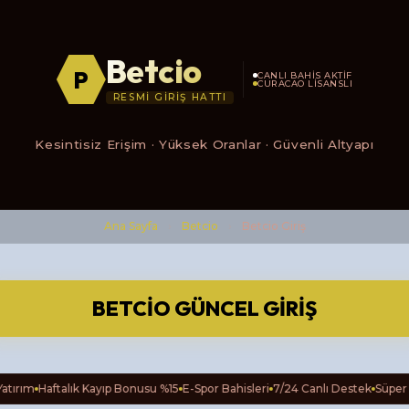
Betcio
P
CANLI BAHIS AKTIF
CURACAO LISANSLI
RESMI GIRIŞ HATTI
Kesintisiz Erişim · Yüksek Oranlar · Güvenli Altyapı
Ana Sayfa
›
Betcio
›
Betcio Giriş
BETCIO GÜNCEL GIRIŞ
rım
Haftalık Kayıp Bonusu %15
E-Spor Bahisleri
7/24 Canlı Destek
Süper Lig 