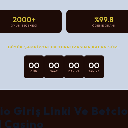
2000+
%99.8
OYUN SEÇENEĞI
ÖDEME ORANI
BÜYÜK ŞAMPIYONLUK TURNUVASINA KALAN SÜRE
00
00
00
00
GÜN
SAAT
DAKİKA
SANİYE
o Giriş Linki Ve Betcio
l Casino