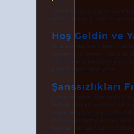
Online bahis sitelerini cazip 
üyeleri çekmek hem de mevcut 
Hoş Geldin ve Y
Yeni üyelere özel olarak sunulan
olanak tanır. Bunun yanı sıra, P
özel olarak verilen Çevrimsiz Ya
katılmasına imkan verir.
Şanssızlıkları F
Bahis ve casino oyunlarının do
kullanıcılarının moralini yüksek
günlerde yaşanan kayıpları tel
promosyonlardan biridir. Spor 
kayıplar için ise "Casino Discou