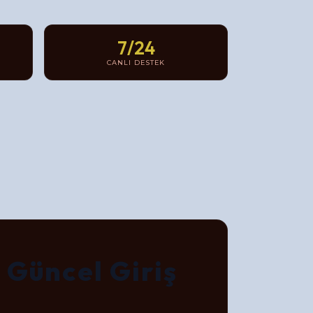
7/24
CANLI DESTEK
 Güncel Giriş