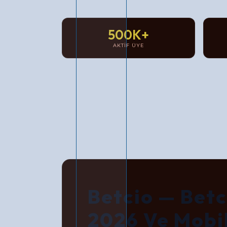
500K+
AKTIF ÜYE
Betcio — Betci
2026 Ve Mobi