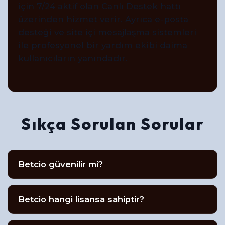
için 7/24 aktif olan Canlı Destek hattı
üzerinden hizmet verir. Ayrıca e-posta
desteği ve site içi mesajlaşma sistemleri
ile profesyonel bir yardım ekibi daima
kullanıcıların yanındadır.
Sıkça Sorulan Sorular
Betcio güvenilir mi?
Evet, Betcio uluslararası Curaçao eGaming
lisansına sahip, güçlü SSL şifreleme kullanan ve
milyonlarca kullanıcıya kesintisiz hizmet veren
Betcio hangi lisansa sahiptir?
Betcio, Curaçao eGaming otoritesi tarafından
güvenilir bir bahis platformudur. Platform,
verilen uluslararası çevrimiçi bahis lisansı ile
bağımsız denetim kuruluşları tarafından