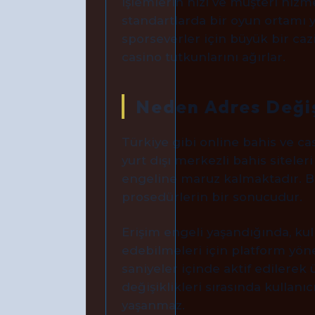
işlemlerin hızı ve müşteri hizme
standartlarda bir oyun ortamı 
sporseverler için büyük bir caz
casino tutkunlarını ağırlar.
Neden Adres Değiş
Türkiye gibi online bahis ve ca
yurt dışı merkezli bahis siteler
engeline maruz kalmaktadır. B
prosedürlerin bir sonucudur.
Erişim engeli yaşandığında, ku
edebilmeleri için platform yön
saniyeler içinde aktif edilerek
değişiklikleri sırasında kullanıc
yaşanmaz.