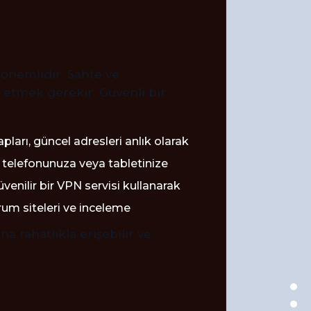
önemlidir. Sahte ve
 etmek gerekir. Güvenli bir
arı, güncel adresleri anlık olarak
 telefonunuza veya tabletinize
üvenilir bir VPN servisi kullanarak
rum siteleri ve inceleme
na rahatlıkla erişebilir ve