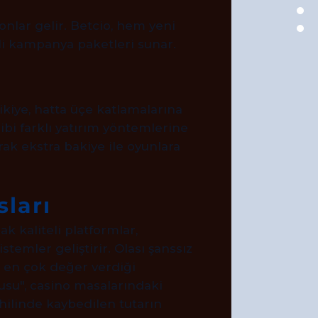
nlar gelir. Betcio, hem yeni
i kampanya paketleri sunar.
 ikiye, hatta üçe katlamalarına
gibi farklı yatırım yöntemlerine
rak ekstra bakiye ile oyunlara
sları
 kaliteli platformlar,
stemler geliştirir. Olası şanssız
n en çok değer verdiği
usu", casino masalarındaki
dahilinde kaybedilen tutarın