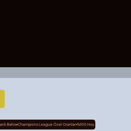
 Bahis
Champions League Özel Oranlar
%100 Hoş Geldin Bonusu
Anlık Pa