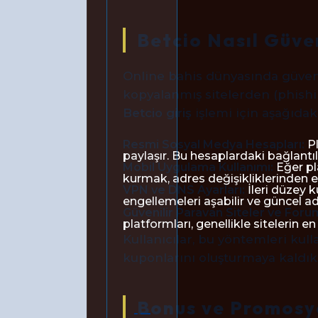
Betcio Nasıl Güven
Online bahis dünyasında güvenl
kopyalanmış sitelerden (phishi
Betcio giriş
işlemi için aşağıdak
Resmi Sosyal Medya Hesapları:
Pl
paylaşır. Bu hesaplardaki bağlantı
Mobil Uygulama Kullanımı:
Eğer pl
kurmak, adres değişikliklerinden e
VPN ve DNS Ayarları:
İleri düzey k
engellemeleri aşabilir ve güncel adr
Güvenilir Paravan Siteler ve Forum
platformları, genellikle sitelerin en 
Kullanıcılar, bu yöntemleri kul
kuponlarını oluşturmaya kaldık
Bonus ve Promosyo