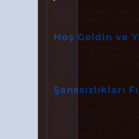
Online bahis sitelerini cazip 
üyeleri çekmek hem de mevcut 
Hoş Geldin ve Y
Yeni üyelere özel olarak sunulan
olanak tanır. Bunun yanı sıra, P
özel olarak verilen Çevrimsiz Ya
katılmasına imkan verir.
Şanssızlıkları F
Bahis ve casino oyunlarının do
kullanıcılarının moralini yüksek
günlerde yaşanan kayıpları tel
promosyonlardan biridir. Spor 
kayıplar için ise "Casino Discou