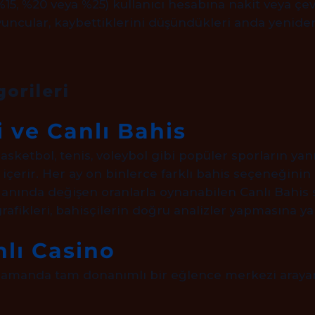
 %15, %20 veya %25) kullanıcı hesabına nakit veya çe
oyuncular, kaybettiklerini düşündükleri anda yeni
orileri
i ve Canlı Bahis
asketbol, tenis, voleybol gibi popüler sporların yanı
a içerir. Her ay on binlerce farklı bahis seçeneğini
ç anında değişen oranlarla oynanabilen Canlı Bahis 
grafikleri, bahisçilerin doğru analizler yapmasına ya
nlı Casino
ı zamanda tam donanımlı bir eğlence merkezi araya