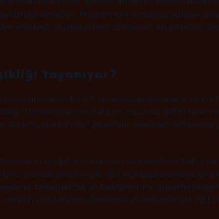
tlerinin kalitesidir. Betcio, kullanıcı memnuniyetin
yaratmayı amaçlar. Platformun sunduğu yüksek oran
ibe merkezi oluştururken, dünyanın en popüler casi
ikliği Yaşanıyor?
sino oyunlarının belirli yasal düzenlemelere ve kısı
i Bilgi Teknolojileri ve İletişim Kurumu (BTK) tarafı
u durum, platformun güvenilir olmadığı anlamına 
llanıcıların mağdur olmaması ve kesintisiz bahis 
etimi anında aksiyon alır. Bu noktada devreye gire
 üyelerin hesaplarına ve bakiyelerine güvenle ulaşm
ı verileri uluslararası şifreleme standartlarıyla (SSL