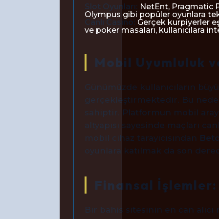
Slot Oyunları:
NetEnt, Pragmatic Pl
Olympus gibi popüler oyunlara tek tı
Canlı Casino:
Gerçek kurpiyerler eş
ve poker masaları, kullanıcılara int
Mobil Uyumluluk v
Günümüzde kullanıcıların büyük 
gerçekleştirmektedir. Bu neden
sahiptir. Platformun mobil aray
altyapısı sayesinde maçları c
mobil cihaz tarayıcısından
Betc
oyunlara katılmak da son derec
Finansal İşlemler:
Bir bahis sitesinin en can alıcı 