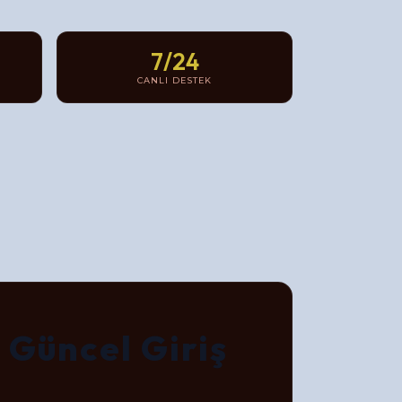
7/24
CANLI DESTEK
 Güncel Giriş