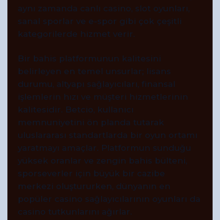
aynı zamanda canlı casino, slot oyunları,
sanal sporlar ve e-spor gibi çok çeşitli
kategorilerde hizmet verir.
Bir bahis platformunun kalitesini
belirleyen en temel unsurlar; lisans
durumu, altyapı sağlayıcıları, finansal
işlemlerin hızı ve müşteri hizmetlerinin
kalitesidir. Betcio, kullanıcı
memnuniyetini ön planda tutarak
uluslararası standartlarda bir oyun ortamı
yaratmayı amaçlar. Platformun sunduğu
yüksek oranlar ve zengin bahis bülteni,
sporseverler için büyük bir cazibe
merkezi oluştururken, dünyanın en
popüler casino sağlayıcılarının oyunları da
casino tutkunlarını ağırlar.