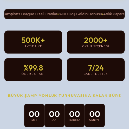
hampions League Özel Oranlar
%100 Hoş Geldin Bonusu
Anlık Papara Çe
500K+
2000+
AKTIF ÜYE
OYUN SEÇENEĞI
%99.8
7/24
ÖDEME ORANI
CANLI DESTEK
BÜYÜK ŞAMPIYONLUK TURNUVASINA KALAN SÜRE
00
00
00
00
GÜN
SAAT
DAKİKA
SANİYE