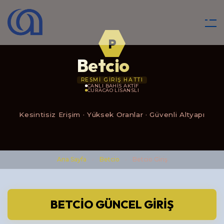
P
Betcio
RESMI GIRIŞ HATTI
CANLI BAHIS AKTIF
CURACAO LISANSLI
Kesintisiz Erişim · Yüksek Oranlar · Güvenli Altyapı
Ana Sayfa
›
Betcio
›
Betcio Giriş
BETCIO GÜNCEL GIRIŞ