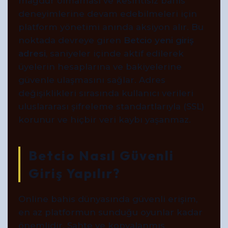
mağdur olmaması ve kesintisiz bahis
deneyimlerine devam edebilmeleri için
platform yönetimi anında aksiyon alır. Bu
noktada devreye giren
Betcio yeni giriş
adresi
, saniyeler içinde aktif edilerek
üyelerin hesaplarına ve bakiyelerine
güvenle ulaşmasını sağlar. Adres
değişiklikleri sırasında kullanıcı verileri
uluslararası şifreleme standartlarıyla (SSL)
korunur ve hiçbir veri kaybı yaşanmaz.
Betcio Nasıl Güvenli
Giriş Yapılır?
Online bahis dünyasında güvenli erişim,
en az platformun sunduğu oyunlar kadar
önemlidir. Sahte ve kopyalanmış