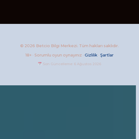
© 2026 Betcio Bilgi Merkezi. Tüm hakları saklıdır.
18+ · Sorumlu oyun oynayınız ·
Gizlilik
·
Şartlar
Son Güncelleme:
6 Ağustos 2026