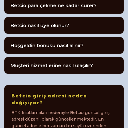
faaliyet göstermektedir. Bu lisans kapsamında
düzenli olarak incelenmektedir.
Betcio para çekme ne kadar sürer?
Betcio para çekme işlemleri genellikle 15
platform; adil oyun, güvenli ödeme altyapısı ve
dakika ile 24 saat arasında tamamlanmaktadır.
kişisel verilerin korunması standartlarını
Papara ve kripto para transferleri en hızlı
karşılamak zorundadır.
Betcio nasıl üye olunur?
Betcio üye olmak çok basittir: Güncel siteye
yöntemlerdir. Banka havalesi işlemleri ise
girin, "Üye Ol" butonuna tıklayın, kişisel
bankaya göre 1-3 iş günü sürebilir.
bilgilerinizi doldurun, e-posta veya SMS ile
Hoşgeldin bonusu nasıl alınır?
Üye olduktan sonra ilk para yatırma işleminizi
hesabınızı doğrulayın. Tüm süreç yaklaşık 3-5
gerçekleştirin. İlgili bonus promosyon
dakika sürmektedir.
sayfasından bonusu talep edin veya yatırım
Müşteri hizmetlerine nasıl ulaşılır?
Betcio müşteri hizmetleri 7/24 canlı sohbet, e-
sırasında bonus kodunuzu girin. Bonus tutarı
posta ve Telegram aracılığıyla ulaşılabilir
hesabınıza anında yansıtılır.
durumdadır. Canlı sohbet en hızlı yöntemdir;
ortalama 2-5 dakika içinde yanıt alabilirsiniz.
Betcio giriş adresi neden
değişiyor?
BTK kısıtlamaları nedeniyle Betcio güncel giriş
adresi düzenli olarak güncellenmektedir. En
güncel adrese her zaman bu sayfa üzerinden