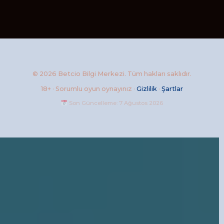
© 2026 Betcio Bilgi Merkezi. Tüm hakları saklıdır.
18+ · Sorumlu oyun oynayınız ·
Gizlilik
·
Şartlar
Son Güncelleme:
7 Ağustos 2026