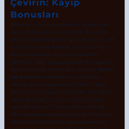
Çevirin: Kayıp
Bonusları
Bahis ve casino oyunlarının doğasında
kazanmak kadar kaybetmek de vardır.
Ancak kaliteli platformlar, kullanıcılarının
moralini yüksek tutmak ve onlara ikinci
bir şans vermek için özel sistemler
geliştirir. Olası şanssız günlerde yaşanan
kayıpları telafi etmek için sunulan
Betcio
kayıp bonusu
, üyelerin en çok değer
verdiği promosyonlardan biridir. Spor
bahislerinde yaşanan kayıplar için "Spor
Kayıp Bonusu", casino masalarındaki
kayıplar için ise "Casino Discount" adı
altında verilen bu bonuslar, belirli şartlar
dahilinde kaybedilen tutarın belirli bir