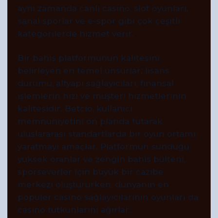
aynı zamanda canlı casino, slot oyunları,
sanal sporlar ve e-spor gibi çok çeşitli
kategorilerde hizmet verir.
Bir bahis platformunun kalitesini
belirleyen en temel unsurlar; lisans
durumu, altyapı sağlayıcıları, finansal
işlemlerin hızı ve müşteri hizmetlerinin
kalitesidir. Betcio, kullanıcı
memnuniyetini ön planda tutarak
uluslararası standartlarda bir oyun ortamı
yaratmayı amaçlar. Platformun sunduğu
yüksek oranlar ve zengin bahis bülteni,
sporseverler için büyük bir cazibe
merkezi oluştururken, dünyanın en
popüler casino sağlayıcılarının oyunları da
casino tutkunlarını ağırlar.