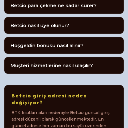
faaliyet göstermektedir. Bu lisans kapsamında
düzenli olarak incelenmektedir.
Betcio para çekme ne kadar sürer?
Betcio para çekme işlemleri genellikle 15
platform; adil oyun, güvenli ödeme altyapısı ve
dakika ile 24 saat arasında tamamlanmaktadır.
kişisel verilerin korunması standartlarını
Papara ve kripto para transferleri en hızlı
karşılamak zorundadır.
Betcio nasıl üye olunur?
Betcio üye olmak çok basittir: Güncel siteye
yöntemlerdir. Banka havalesi işlemleri ise
girin, "Üye Ol" butonuna tıklayın, kişisel
bankaya göre 1-3 iş günü sürebilir.
bilgilerinizi doldurun, e-posta veya SMS ile
Hoşgeldin bonusu nasıl alınır?
Üye olduktan sonra ilk para yatırma işleminizi
hesabınızı doğrulayın. Tüm süreç yaklaşık 3-5
gerçekleştirin. İlgili bonus promosyon
dakika sürmektedir.
sayfasından bonusu talep edin veya yatırım
Müşteri hizmetlerine nasıl ulaşılır?
Betcio müşteri hizmetleri 7/24 canlı sohbet, e-
sırasında bonus kodunuzu girin. Bonus tutarı
posta ve Telegram aracılığıyla ulaşılabilir
hesabınıza anında yansıtılır.
durumdadır. Canlı sohbet en hızlı yöntemdir;
ortalama 2-5 dakika içinde yanıt alabilirsiniz.
Betcio giriş adresi neden
değişiyor?
BTK kısıtlamaları nedeniyle Betcio güncel giriş
adresi düzenli olarak güncellenmektedir. En
güncel adrese her zaman bu sayfa üzerinden