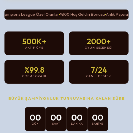
hampions League Özel Oranlar
%100 Hoş Geldin Bonusu
Anlık Papara Çe
500K+
2000+
AKTIF ÜYE
OYUN SEÇENEĞI
%99.8
7/24
ÖDEME ORANI
CANLI DESTEK
BÜYÜK ŞAMPIYONLUK TURNUVASINA KALAN SÜRE
00
00
00
00
GÜN
SAAT
DAKİKA
SANİYE