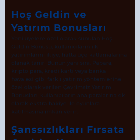
Hoş Geldin ve
Yatırım Bonusları
Yeni üyelere özel olarak sunulan Hoş
Geldin Bonusu, kullanıcıların ilk
yatırımlarını ikiye, hatta üçe katlamalarına
olanak tanır. Bunun yanı sıra, Papara,
kripto para, kredi kartı veya banka
havalesi gibi farklı yatırım yöntemlerine
özel olarak verilen Çevrimsiz Yatırım
Bonusları, kullanıcıların ana paralarına ek
olarak ekstra bakiye ile oyunlara
katılmasına imkan verir.
Şanssızlıkları Fırsata