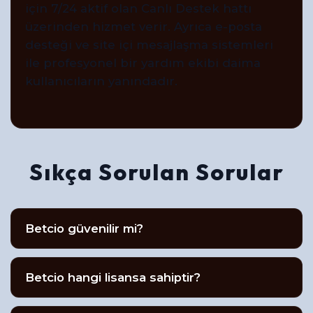
için 7/24 aktif olan Canlı Destek hattı
üzerinden hizmet verir. Ayrıca e-posta
desteği ve site içi mesajlaşma sistemleri
ile profesyonel bir yardım ekibi daima
kullanıcıların yanındadır.
Sıkça Sorulan Sorular
Betcio güvenilir mi?
Evet, Betcio uluslararası Curaçao eGaming
lisansına sahip, güçlü SSL şifreleme kullanan ve
milyonlarca kullanıcıya kesintisiz hizmet veren
Betcio hangi lisansa sahiptir?
Betcio, Curaçao eGaming otoritesi tarafından
güvenilir bir bahis platformudur. Platform,
verilen uluslararası çevrimiçi bahis lisansı ile
bağımsız denetim kuruluşları tarafından