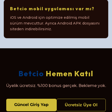
Betcio mobil uygulaması var mı?
iOS ve Android için optimize edilmiş mobil
sürüm mevcuttur. Ayrıca Android APK dosyasını
siteden indirebilirsiniz.
Betcio
Hemen Katıl
Üyelik ücretsiz. %100 bonus gerçek. Bekleme yok.
Güncel Giriş Yap
Ücretsiz Üye Ol