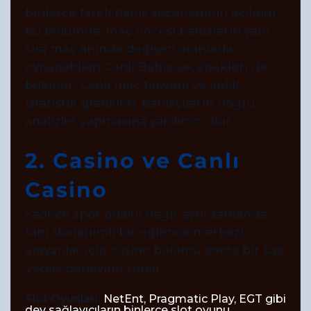
binlerce farklı bahis seçeneğinin açıldığı
bu bölümde, maç öncesi bahislerin yanı
sıra maç anında değişen oranlarla
oynanabilen Canlı Bahis seçenekleri de
bulunur. Canlı maç takvimi ve anlık
istatistik grafikleri, bahisçilerin doğru
analizler yapmasına yardımcı olur.
2. Casino ve Canlı
Casino
Sadece spor odaklı değil, aynı zamanda
tam donanımlı bir eğlence merkezi
arayanlar için casino bölümü adeta bir Las
Vegas deneyimi sunar.
Slot Oyunları:
NetEnt, Pragmatic Play, EGT gibi
dev sağlayıcıların binlerce slot oyunu