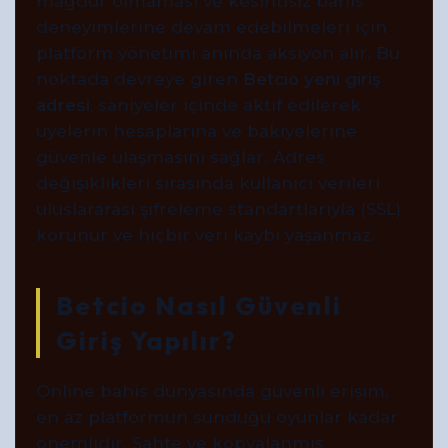
mağdur olmaması ve kesintisiz bahis
deneyimlerine devam edebilmeleri için
platform yönetimi anında aksiyon alır. Bu
noktada devreye giren
Betcio yeni giriş
adresi
, saniyeler içinde aktif edilerek
üyelerin hesaplarına ve bakiyelerine
güvenle ulaşmasını sağlar. Adres
değişiklikleri sırasında kullanıcı verileri
uluslararası şifreleme standartlarıyla (SSL)
korunur ve hiçbir veri kaybı yaşanmaz.
Betcio Nasıl Güvenli
Giriş Yapılır?
Online bahis dünyasında güvenli erişim,
en az platformun sunduğu oyunlar kadar
önemlidir. Sahte ve kopyalanmış