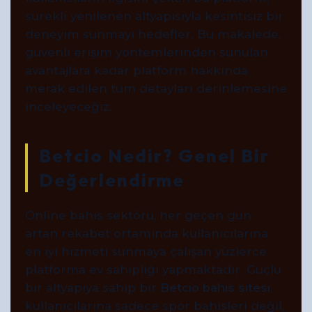
sürekli yenilenen altyapısıyla kesintisiz bir
deneyim sunmayı hedefler. Bu makalede,
güvenli erişim yöntemlerinden sunulan
avantajlara kadar platform hakkında
merak edilen tüm detayları derinlemesine
inceleyeceğiz.
Betcio Nedir? Genel Bir
Değerlendirme
Online bahis sektörü, her geçen gün
artan rekabet ortamında kullanıcılarına
en iyi hizmeti sunmaya çalışan yüzlerce
platforma ev sahipliği yapmaktadır. Güçlü
bir altyapıya sahip bir
Betcio bahis sitesi
,
kullanıcılarına sadece spor bahisleri değil,