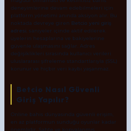
mağdur olmaması ve kesintisiz bahis
deneyimlerine devam edebilmeleri için
platform yönetimi anında aksiyon alır. Bu
noktada devreye giren
Betcio yeni giriş
adresi
, saniyeler içinde aktif edilerek
üyelerin hesaplarına ve bakiyelerine
güvenle ulaşmasını sağlar. Adres
değişiklikleri sırasında kullanıcı verileri
uluslararası şifreleme standartlarıyla (SSL)
korunur ve hiçbir veri kaybı yaşanmaz.
Betcio Nasıl Güvenli
Giriş Yapılır?
Online bahis dünyasında güvenli erişim,
en az platformun sunduğu oyunlar kadar
önemlidir. Sahte ve kopyalanmış