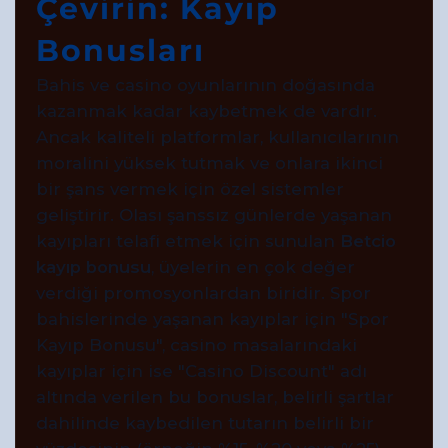
Çevirin: Kayıp
Bonusları
Bahis ve casino oyunlarının doğasında
kazanmak kadar kaybetmek de vardır.
Ancak kaliteli platformlar, kullanıcılarının
moralini yüksek tutmak ve onlara ikinci
bir şans vermek için özel sistemler
geliştirir. Olası şanssız günlerde yaşanan
kayıpları telafi etmek için sunulan
Betcio
kayıp bonusu
, üyelerin en çok değer
verdiği promosyonlardan biridir. Spor
bahislerinde yaşanan kayıplar için "Spor
Kayıp Bonusu", casino masalarındaki
kayıplar için ise "Casino Discount" adı
altında verilen bu bonuslar, belirli şartlar
dahilinde kaybedilen tutarın belirli bir