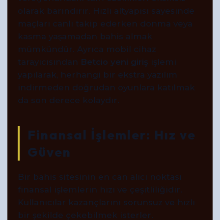
olarak barındırır. Hızlı altyapısı sayesinde
maçları canlı takip ederken donma veya
kasma yaşamadan bahis almak
mümkündür. Ayrıca mobil cihaz
tarayıcısından
Betcio yeni giriş
işlemi
yapılarak, herhangi bir ekstra yazılım
indirmeden doğrudan oyunlara katılmak
da son derece kolaydır.
Finansal İşlemler: Hız ve
Güven
Bir bahis sitesinin en can alıcı noktası
finansal işlemlerin hızı ve çeşitliliğidir.
Kullanıcılar kazançlarını sorunsuz ve hızlı
bir şekilde çekebilmek isterler.