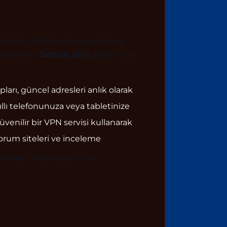
mlidir. Sahte ve kopyalanmış
üvenli bir
Betcio giriş
işlemi için
arı, güncel adresleri anlık olarak
lı telefonunuza veya tabletinize
üvenilir bir VPN servisi kullanarak
orum siteleri ve inceleme
rahatlıkla erişebilir ve