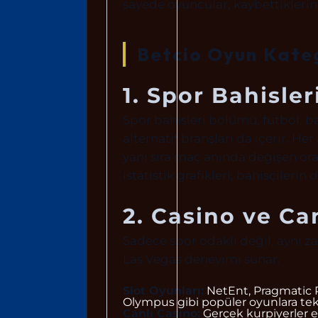
sayede oyuncular, kaybettikleri
Betcio Oyun Kateg
1. Spor Bahisler
Spor bahisleri bölümü, futbol, ba
alternatif branşları da içerir. H
yanı sıra maç anında değişen ora
istatistik grafikleri, bahisçileri
2. Casino ve Ca
Sadece spor odaklı değil, aynı 
Las Vegas deneyimi sunar.
Slot Oyunları:
NetEnt, Pragmatic Pl
Olympus gibi popüler oyunlara tek tı
Canlı Casino:
Gerçek kurpiyerler eş