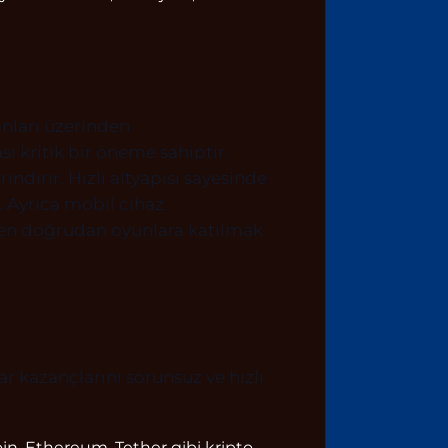
onları üzerinden
 kritik bir öneme sahiptir.
ndırır. Hızlı altyapısı sayesinde
Ayrıca mobil cihaz
eden doğrudan oyunlara katılmak
ılar kazançlarını sorunsuz ve hızlı
in, Ethereum, Tether gibi kripto