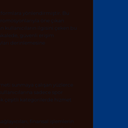
atformlara yönlendirmiştir. Bu
 promosyonlarıyla öne çıkan
kullanıcıların ilgisini çeken bu
akalede, güvenli erişim
ları derinlemesine
izmeti sunmaya çalışan yüzlerce
 kullanıcılarına sadece spor
ok çeşitli kategorilerde hizmet
ğlayıcıları, finansal işlemlerin