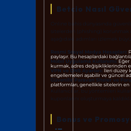
Betcio Nasıl Güven
Online bahis dünyasında güvenli
sitelerden (phishing) korunmak i
aşağıdaki adımları izlemek büyü
Resmi Sosyal Medya Hesapları:
P
paylaşır. Bu hesaplardaki bağlantıl
Mobil Uygulama Kullanımı:
Eğer 
kurmak, adres değişikliklerinden e
VPN ve DNS Ayarları:
İleri düzey 
engellemeleri aşabilir ve güncel adr
Güvenilir Paravan Siteler ve For
platformları, genellikle sitelerin en 
Kullanıcılar, bu yöntemleri kull
kuponlarını oluşturmaya kaldıkla
Bonus ve Promosyo