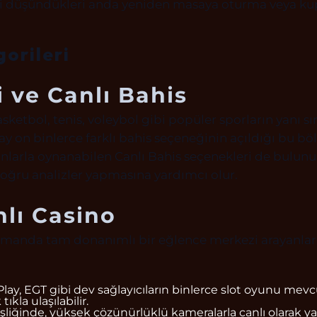
ni düşündükleri anda yeniden masaya oturma veya ku
orileri
i ve Canlı Bahis
sketbol, tenis, voleybol gibi popüler sporların yanı sır
er ay on binlerce farklı bahis seçeneğinin açıldığı bu 
nlarla oynanabilen Canlı Bahis seçenekleri de bulunur
n doğru analizler yapmasına yardımcı olur.
nlı Casino
zamanda tam donanımlı bir eğlence merkezi arayanlar
ay, EGT gibi dev sağlayıcıların binlerce slot oyunu mev
kla ulaşılabilir.
liğinde, yüksek çözünürlüklü kameralarla canlı olarak yay