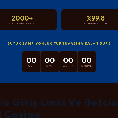
2000+
%99.8
OYUN SEÇENEĞI
ÖDEME ORANI
BÜYÜK ŞAMPIYONLUK TURNUVASINA KALAN SÜRE
00
00
00
00
GÜN
SAAT
DAKİKA
SANİYE
o Giriş Linki Ve Betcio
l Casino