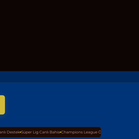
ı Destek
Süper Lig Canlı Bahis
Champions League Özel Oranlar
%100 Hoş G