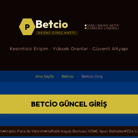
Betcio
P
CANLI BAHIS AKTIF
CURACAO LISANSLI
RESMI GIRIŞ HATTI
Kesintisiz Erişim · Yüksek Oranlar · Güvenli Altyapı
Ana Sayfa
›
Betcio
›
Betcio Giriş
BETCIO GÜNCEL GIRIŞ
ripto Para ile Yatırım
Haftalık Kayıp Bonusu %15
E-Spor Bahisleri
7/24 Canl