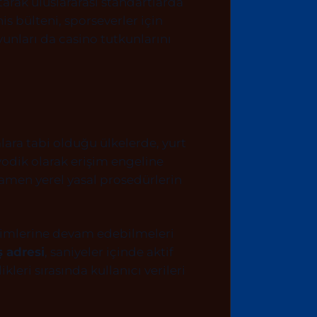
tarak uluslararası standartlarda
 bülteni, sporseverler için
unları da casino tutkunlarını
alara tabi olduğu ülkelerde, yurt
iyodik olarak erişim engeline
men yerel yasal prosedürlerin
eyimlerine devam edebilmeleri
ş adresi
, saniyeler içinde aktif
leri sırasında kullanıcı verileri