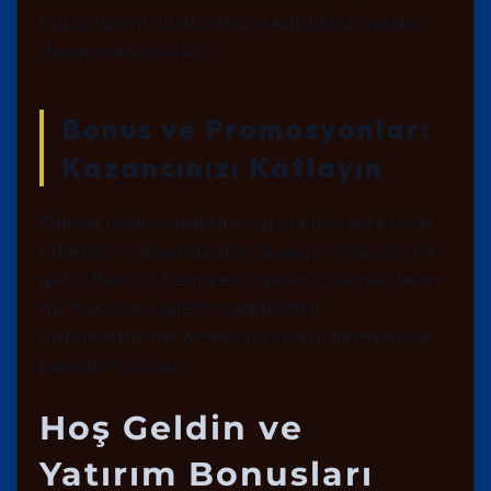
kuponlarını oluşturmaya kaldıkları yerden
devam edebilirler.
Bonus ve Promosyonlar:
Kazancınızı Katlayın
Online bahis sitelerini cazip kılan en büyük
etkenlerin başında bonus ve promosyonlar
gelir. Betcio, hem yeni üyeleri çekmek hem
de mevcut üyelerin sadakatini
ödüllendirmek amacıyla çeşitli kampanya
paketleri sunar.
Hoş Geldin ve
Yatırım Bonusları