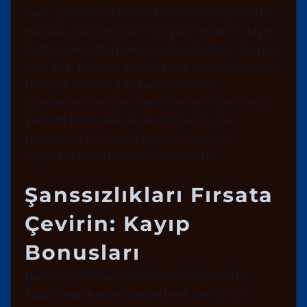
Yeni üyelere özel olarak sunulan Hoş Geldin
Bonusu, kullanıcıların ilk yatırımlarını ikiye,
hatta üçe katlamalarına olanak tanır. Bunun
yanı sıra, Papara, kripto para, kredi kartı veya
banka havalesi gibi farklı yatırım
yöntemlerine özel olarak verilen Çevrimsiz
Yatırım Bonusları, kullanıcıların ana
paralarına ek olarak ekstra bakiye ile
oyunlara katılmasına imkan verir.
Şanssızlıkları Fırsata
Çevirin: Kayıp
Bonusları
Bahis ve casino oyunlarının doğasında
kazanmak kadar kaybetmek de vardır.