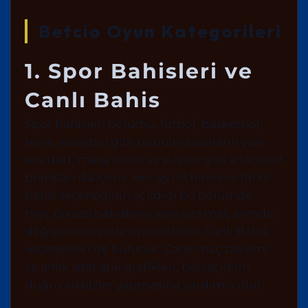
Betcio Oyun Kategorileri
1. Spor Bahisleri ve
Canlı Bahis
Spor bahisleri bölümü, futbol, basketbol,
tenis, voleybol gibi popüler sporların yanı
sıra dart, masa tenisi ve e-spor gibi alternatif
branşları da içerir. Her ay on binlerce farklı
bahis seçeneğinin açıldığı bu bölümde,
maç öncesi bahislerin yanı sıra maç anında
değişen oranlarla oynanabilen Canlı Bahis
seçenekleri de bulunur. Canlı maç takvimi
ve anlık istatistik grafikleri, bahisçilerin
doğru analizler yapmasına yardımcı olur.