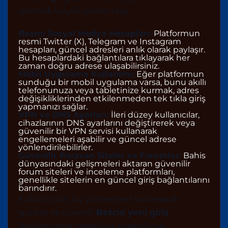
izlemek büyük önem taşır:
Resmi Sosyal Medya Hesapları:
Platformun
resmi Twitter (X), Telegram ve Instagram
hesapları, güncel adresleri anlık olarak paylaşır.
Bu hesaplardaki bağlantılara tıklayarak her
zaman doğru adrese ulaşabilirsiniz.
Mobil Uygulama Kullanımı:
Eğer platformun
sunduğu bir mobil uygulama varsa, bunu akıllı
telefonunuza veya tabletinize kurmak, adres
değişikliklerinden etkilenmeden tek tıkla giriş
yapmanızı sağlar.
VPN ve DNS Ayarları:
İleri düzey kullanıcılar,
cihazlarının DNS ayarlarını değiştirerek veya
güvenilir bir VPN servisi kullanarak
engellemeleri aşabilir ve güncel adrese
yönlendirilebilirler.
Güvenilir Paravan Siteler ve Forumlar:
Bahis
dünyasındaki gelişmeleri aktaran güvenilir
forum siteleri ve inceleme platformları,
genellikle sitelerin en güncel giriş bağlantılarını
barındırır.
Kullanıcılar, bu yöntemleri kullanarak
güncel ve güvenli
Betcio yeni giriş
bağlantısına rahatlıkla erişebilir ve