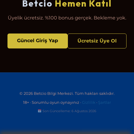
Betcio
Hemen Katıl
Üyelik ücretsiz. %100 bonus gerçek. Bekleme yok.
Güncel Giriş Yap
Ücretsiz Üye Ol
© 2026 Betcio Bilgi Merkezi. Tüm hakları saklıdır.
18+ · Sorumlu oyun oynayınız ·
Gizlilik
·
Şartlar
Son Güncelleme:
6 Ağustos 2026