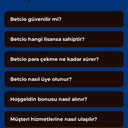
Betcio güvenilir mi?
Evet, Betcio uluslararası Curaçao eGaming
lisansına sahip, güçlü SSL şifreleme kullanan ve
milyonlarca kullanıcıya kesintisiz hizmet veren
Betcio hangi lisansa sahiptir?
Betcio, Curaçao eGaming otoritesi tarafından
güvenilir bir bahis platformudur. Platform,
verilen uluslararası çevrimiçi bahis lisansı ile
bağımsız denetim kuruluşları tarafından düzenli
faaliyet göstermektedir. Bu lisans kapsamında
olarak incelenmektedir.
Betcio para çekme ne kadar sürer?
Betcio para çekme işlemleri genellikle 15 dakika ile
platform; adil oyun, güvenli ödeme altyapısı ve
24 saat arasında tamamlanmaktadır. Papara ve
kişisel verilerin korunması standartlarını
kripto para transferleri en hızlı yöntemlerdir.
karşılamak zorundadır.
Betcio nasıl üye olunur?
Betcio üye olmak çok basittir: Güncel siteye girin,
Banka havalesi işlemleri ise bankaya göre 1-3 iş
"Üye Ol" butonuna tıklayın, kişisel bilgilerinizi
günü sürebilir.
doldurun, e-posta veya SMS ile hesabınızı
Hoşgeldin bonusu nasıl alınır?
Üye olduktan sonra ilk para yatırma işleminizi
doğrulayın. Tüm süreç yaklaşık 3-5 dakika
gerçekleştirin. İlgili bonus promosyon sayfasından
sürmektedir.
bonusu talep edin veya yatırım sırasında bonus
Müşteri hizmetlerine nasıl ulaşılır?
Betcio müşteri hizmetleri 7/24 canlı sohbet, e-
kodunuzu girin. Bonus tutarı hesabınıza anında