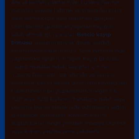
Ancak kaliteli platformlar, kullanıcılarının
moralini yüksek tutmak ve onlara ikinci bir
şans vermek için özel sistemler geliştirir.
Olası şanssız günlerde yaşanan kayıpları
telafi etmek için sunulan
Betcio kayıp
bonusu
, üyelerin en çok değer verdiği
promosyonlardan biridir. Spor bahislerinde
yaşanan kayıplar için "Spor Kayıp Bonusu",
casino masalarındaki kayıplar için ise
"Casino Discount" adı altında verilen bu
bonuslar, belirli şartlar dahilinde kaybedilen
tutarın belirli bir yüzdesinin (örneğin %15,
%20 veya %25) kullanıcı hesabına nakit veya
çevrimli bonus olarak iade edilmesini sağlar.
Bu sayede oyuncular, kaybettiklerini
düşündükleri anda yeniden masaya oturma
veya kupon yapma şansı yakalarlar.