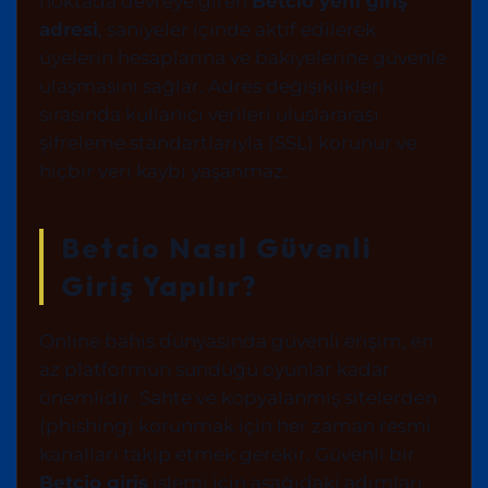
noktada devreye giren
Betcio yeni giriş
adresi
, saniyeler içinde aktif edilerek
üyelerin hesaplarına ve bakiyelerine güvenle
ulaşmasını sağlar. Adres değişiklikleri
sırasında kullanıcı verileri uluslararası
şifreleme standartlarıyla (SSL) korunur ve
hiçbir veri kaybı yaşanmaz.
Betcio Nasıl Güvenli
Giriş Yapılır?
Online bahis dünyasında güvenli erişim, en
az platformun sunduğu oyunlar kadar
önemlidir. Sahte ve kopyalanmış sitelerden
(phishing) korunmak için her zaman resmi
kanalları takip etmek gerekir. Güvenli bir
Betcio giriş
işlemi için aşağıdaki adımları