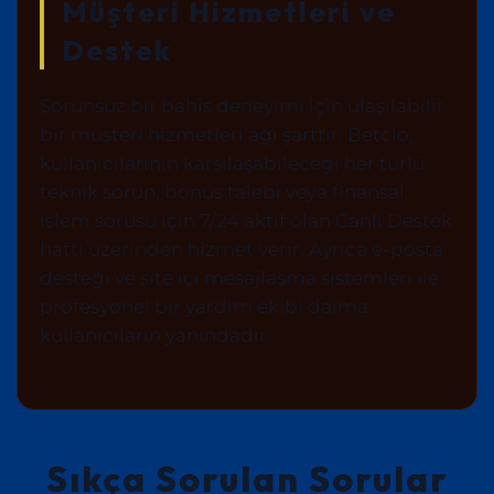
Müşteri Hizmetleri ve
Destek
Sorunsuz bir bahis deneyimi için ulaşılabilir
bir müşteri hizmetleri ağı şarttır. Betcio,
kullanıcılarının karşılaşabileceği her türlü
teknik sorun, bonus talebi veya finansal
işlem sorusu için 7/24 aktif olan Canlı Destek
hattı üzerinden hizmet verir. Ayrıca e-posta
desteği ve site içi mesajlaşma sistemleri ile
profesyonel bir yardım ekibi daima
kullanıcıların yanındadır.
Sıkça Sorulan Sorular