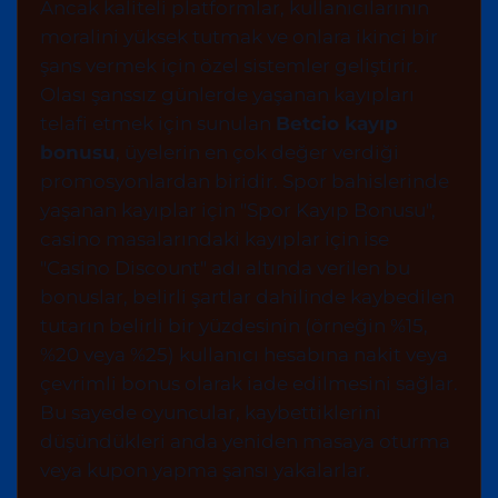
Ancak kaliteli platformlar, kullanıcılarının
moralini yüksek tutmak ve onlara ikinci bir
şans vermek için özel sistemler geliştirir.
Olası şanssız günlerde yaşanan kayıpları
telafi etmek için sunulan
Betcio kayıp
bonusu
, üyelerin en çok değer verdiği
promosyonlardan biridir. Spor bahislerinde
yaşanan kayıplar için "Spor Kayıp Bonusu",
casino masalarındaki kayıplar için ise
"Casino Discount" adı altında verilen bu
bonuslar, belirli şartlar dahilinde kaybedilen
tutarın belirli bir yüzdesinin (örneğin %15,
%20 veya %25) kullanıcı hesabına nakit veya
çevrimli bonus olarak iade edilmesini sağlar.
Bu sayede oyuncular, kaybettiklerini
düşündükleri anda yeniden masaya oturma
veya kupon yapma şansı yakalarlar.