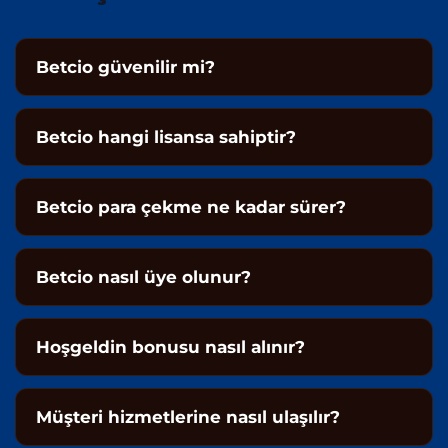
Betcio güvenilir mi?
Evet, Betcio uluslararası Curaçao eGaming
lisansına sahip, güçlü SSL şifreleme kullanan ve
milyonlarca kullanıcıya kesintisiz hizmet veren
Betcio hangi lisansa sahiptir?
Betcio, Curaçao eGaming otoritesi tarafından
güvenilir bir bahis platformudur. Platform,
verilen uluslararası çevrimiçi bahis lisansı ile
bağımsız denetim kuruluşları tarafından düzenli
faaliyet göstermektedir. Bu lisans kapsamında
olarak incelenmektedir.
Betcio para çekme ne kadar sürer?
Betcio para çekme işlemleri genellikle 15 dakika ile
platform; adil oyun, güvenli ödeme altyapısı ve
24 saat arasında tamamlanmaktadır. Papara ve
kişisel verilerin korunması standartlarını
kripto para transferleri en hızlı yöntemlerdir.
karşılamak zorundadır.
Betcio nasıl üye olunur?
Betcio üye olmak çok basittir: Güncel siteye girin,
Banka havalesi işlemleri ise bankaya göre 1-3 iş
"Üye Ol" butonuna tıklayın, kişisel bilgilerinizi
günü sürebilir.
doldurun, e-posta veya SMS ile hesabınızı
Hoşgeldin bonusu nasıl alınır?
Üye olduktan sonra ilk para yatırma işleminizi
doğrulayın. Tüm süreç yaklaşık 3-5 dakika
gerçekleştirin. İlgili bonus promosyon sayfasından
sürmektedir.
bonusu talep edin veya yatırım sırasında bonus
Müşteri hizmetlerine nasıl ulaşılır?
Betcio müşteri hizmetleri 7/24 canlı sohbet, e-
kodunuzu girin. Bonus tutarı hesabınıza anında