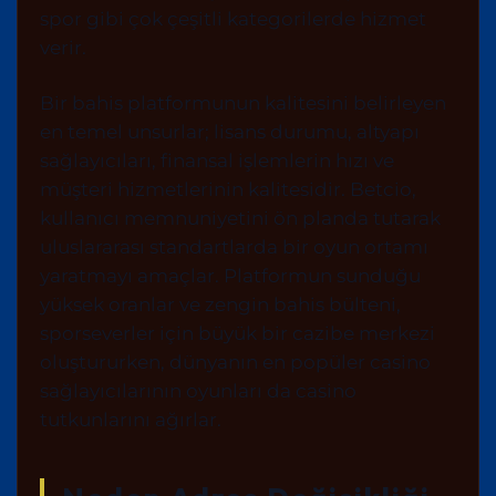
spor gibi çok çeşitli kategorilerde hizmet
verir.
Bir bahis platformunun kalitesini belirleyen
en temel unsurlar; lisans durumu, altyapı
sağlayıcıları, finansal işlemlerin hızı ve
müşteri hizmetlerinin kalitesidir. Betcio,
kullanıcı memnuniyetini ön planda tutarak
uluslararası standartlarda bir oyun ortamı
yaratmayı amaçlar. Platformun sunduğu
yüksek oranlar ve zengin bahis bülteni,
sporseverler için büyük bir cazibe merkezi
oluştururken, dünyanın en popüler casino
sağlayıcılarının oyunları da casino
tutkunlarını ağırlar.