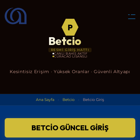
P
Betcio
RESMI GIRIŞ HATTI
CANLI BAHIS AKTIF
CURACAO LISANSLI
Kesintisiz Erişim · Yüksek Oranlar · Güvenli Altyapı
Ana Sayfa
›
Betcio
›
Betcio Giriş
BETCIO GÜNCEL GIRIŞ