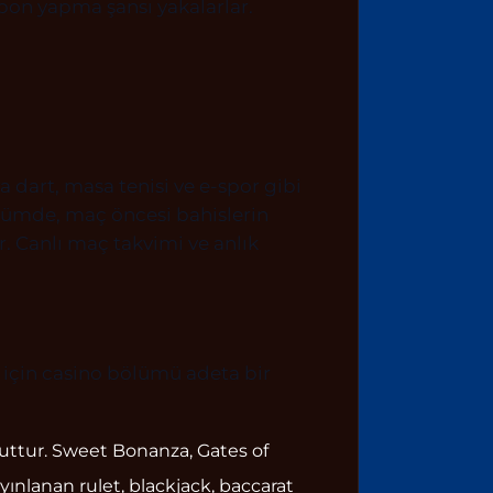
pon yapma şansı yakalarlar.
a dart, masa tenisi ve e-spor gibi
bölümde, maç öncesi bahislerin
. Canlı maç takvimi ve anlık
 için casino bölümü adeta bir
cuttur. Sweet Bonanza, Gates of
ınlanan rulet, blackjack, baccarat