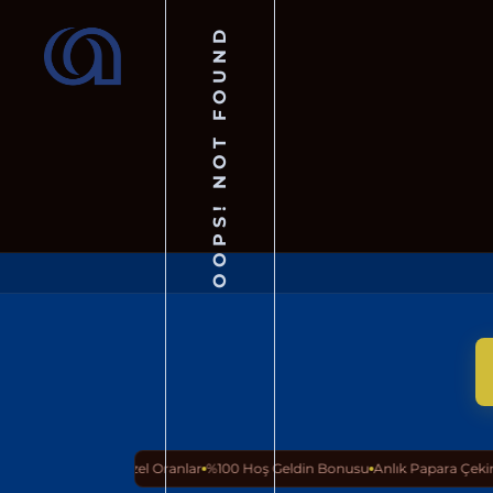
OOPS! NOT FOUND
pions League Özel Oranlar
%100 Hoş Geldin Bonusu
Anlık Papara Çekim