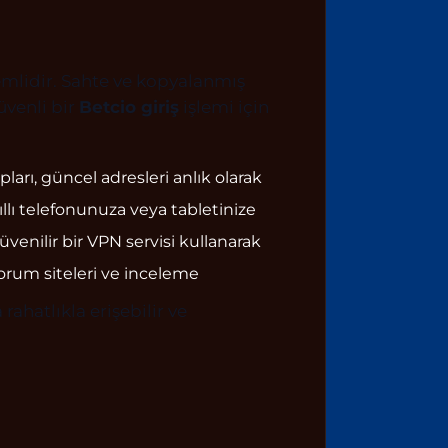
mlidir. Sahte ve kopyalanmış
üvenli bir
Betcio giriş
işlemi için
arı, güncel adresleri anlık olarak
lı telefonunuza veya tabletinize
üvenilir bir VPN servisi kullanarak
orum siteleri ve inceleme
rahatlıkla erişebilir ve