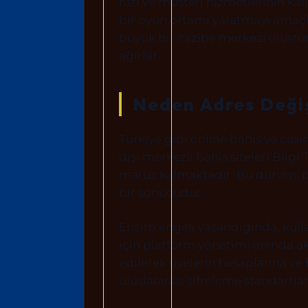
hızı ve müşteri hizmetlerinin kal
bir oyun ortamı yaratmayı amaçla
büyük bir cazibe merkezi oluştur
ağırlar.
Neden Adres Değiş
Türkiye gibi online bahis ve casi
dışı merkezli bahis siteleri Bilg
maruz kalmaktadır. Bu durum, p
bir sonucudur.
Erişim engeli yaşandığında, kul
için platform yönetimi anında ak
edilerek üyelerin hesaplarına ve b
uluslararası şifreleme standartla